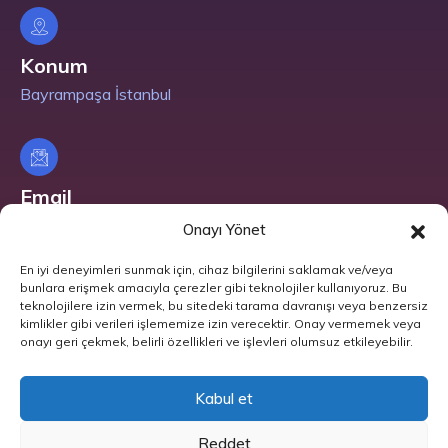
Konum
Bayrampaşa İstanbul
Email
info@nuralpano.com
Onayı Yönet
En iyi deneyimleri sunmak için, cihaz bilgilerini saklamak ve/veya
bunlara erişmek amacıyla çerezler gibi teknolojiler kullanıyoruz. Bu
teknolojilere izin vermek, bu sitedeki tarama davranışı veya benzersiz
Telefon
kimlikler gibi verileri işlememize izin verecektir. Onay vermemek veya
onayı geri çekmek, belirli özellikleri ve işlevleri olumsuz etkileyebilir.
+90 212 614 63 24
Kabul et
Reddet