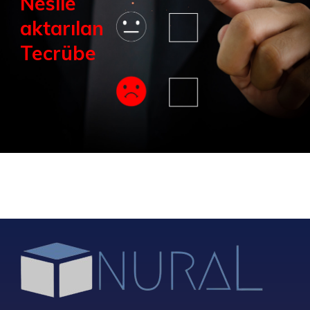
Nesile
aktarılan
Tecrübe